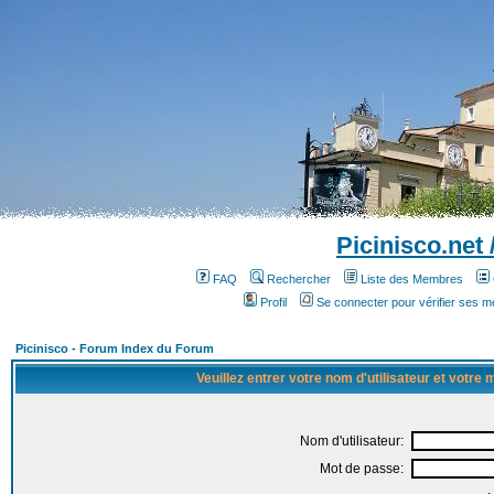
Picinisco.net
FAQ
Rechercher
Liste des Membres
Profil
Se connecter pour vérifier ses 
Picinisco - Forum Index du Forum
Veuillez entrer votre nom d'utilisateur et votre
Nom d'utilisateur:
Mot de passe: