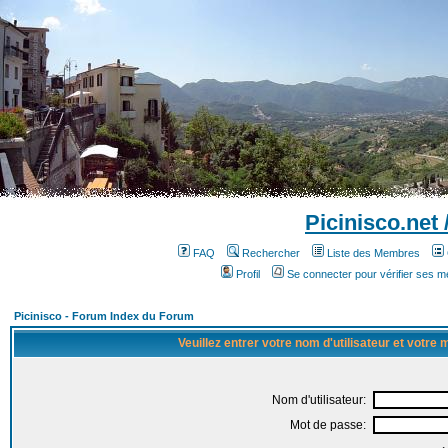
Picinisco.net
FAQ
Rechercher
Liste des Membres
Profil
Se connecter pour vérifier ses 
Picinisco - Forum Index du Forum
Veuillez entrer votre nom d'utilisateur et votre
Nom d'utilisateur:
Mot de passe: