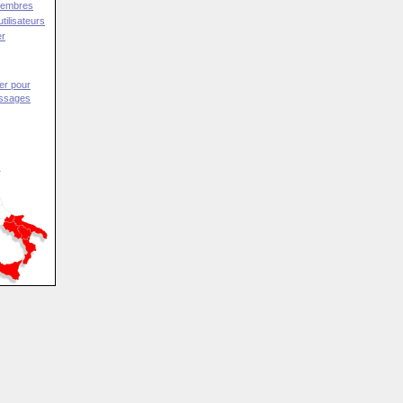
Membres
tilisateurs
er
er pour
essages