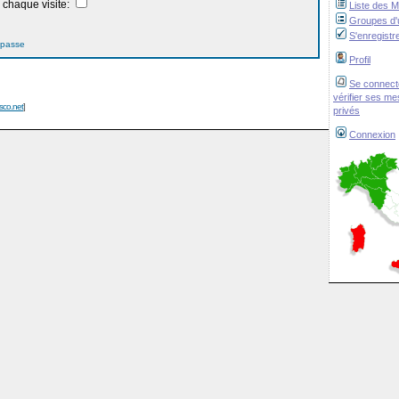
chaque visite:
Liste des 
Groupes d'u
S'enregistr
 passe
Profil
Se connect
vérifier ses m
isco.net
]
privés
Connexion