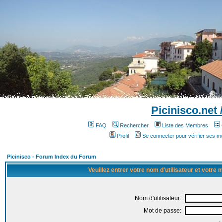
Picinisco.net
FAQ
Rechercher
Liste des Membres
Profil
Se connecter pour vérifier ses 
Picinisco - Forum Index du Forum
Veuillez entrer votre nom d'utilisateur et votre
Nom d'utilisateur:
Mot de passe: