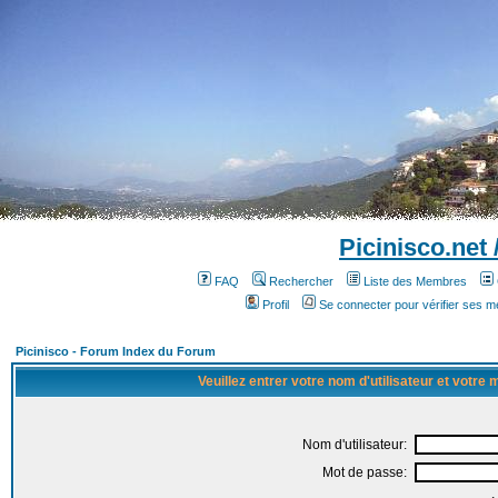
Picinisco.net
FAQ
Rechercher
Liste des Membres
Profil
Se connecter pour vérifier ses 
Picinisco - Forum Index du Forum
Veuillez entrer votre nom d'utilisateur et votre
Nom d'utilisateur:
Mot de passe: