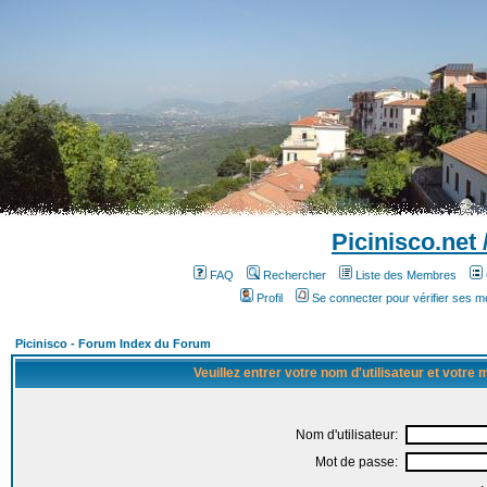
Picinisco.net
FAQ
Rechercher
Liste des Membres
Profil
Se connecter pour vérifier ses 
Picinisco - Forum Index du Forum
Veuillez entrer votre nom d'utilisateur et votre
Nom d'utilisateur:
Mot de passe: