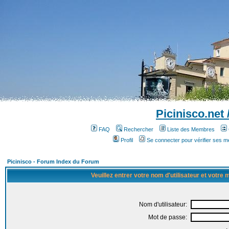
Picinisco.net
FAQ
Rechercher
Liste des Membres
Profil
Se connecter pour vérifier ses 
Picinisco - Forum Index du Forum
Veuillez entrer votre nom d'utilisateur et votre
Nom d'utilisateur:
Mot de passe: