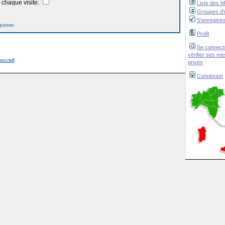
chaque visite:
Liste des 
Groupes d'u
S'enregistr
 passe
Profil
Se connect
vérifier ses m
isco.net
]
privés
Connexion