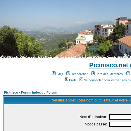
Picinisco.net
FAQ
Rechercher
Liste des Membres
Profil
Se connecter pour vérifier ses 
Picinisco - Forum Index du Forum
Veuillez entrer votre nom d'utilisateur et votre
Nom d'utilisateur:
Mot de passe: