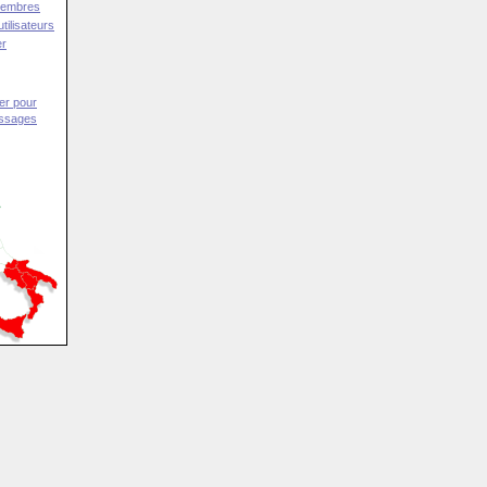
Membres
tilisateurs
er
er pour
essages