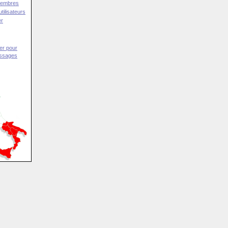
Membres
tilisateurs
er
er pour
essages