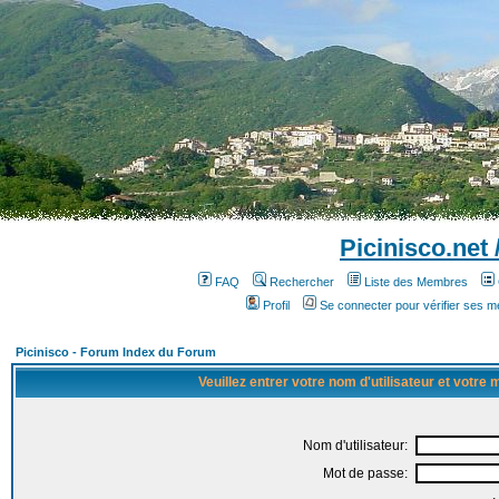
Picinisco.net
FAQ
Rechercher
Liste des Membres
Profil
Se connecter pour vérifier ses 
Picinisco - Forum Index du Forum
Veuillez entrer votre nom d'utilisateur et votre
Nom d'utilisateur:
Mot de passe: