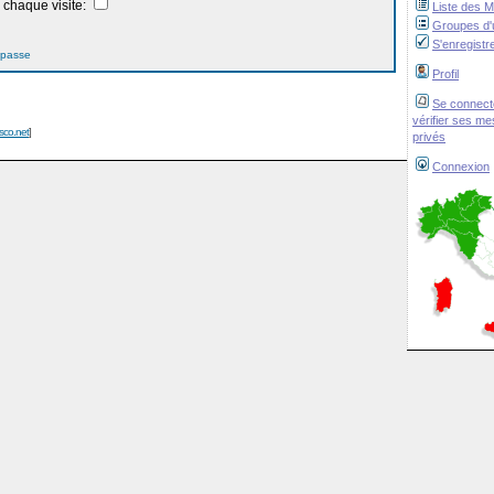
chaque visite:
Liste des 
Groupes d'u
S'enregistr
 passe
Profil
Se connect
vérifier ses m
isco.net
]
privés
Connexion