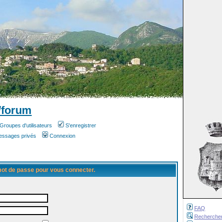
/forum
Groupes d'utilisateurs
S'enregistrer
messages privés
Connexion
 mot de passe pour vous connecter.
FAQ
Recherche