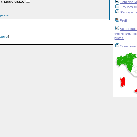
chaque visite:
Liste des 
Groupes d'u
S'enregistr
 passe
Profil
Se connect
vérifier ses m
isco.net
]
privés
Connexion