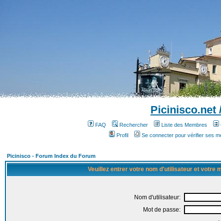
Picinisco.net
FAQ
Rechercher
Liste des Membres
Profil
Se connecter pour vérifier ses 
Picinisco - Forum Index du Forum
Veuillez entrer votre nom d'utilisateur et votre
Nom d'utilisateur:
Mot de passe: