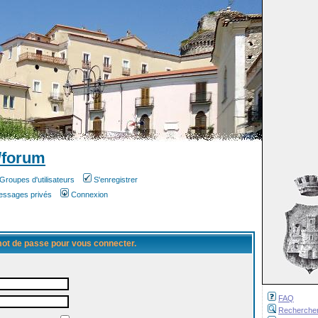
/forum
Groupes d'utilisateurs
S'enregistrer
messages privés
Connexion
 mot de passe pour vous connecter.
FAQ
Recherche