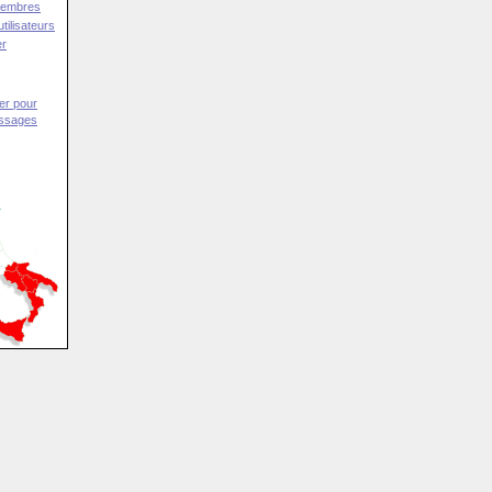
Membres
tilisateurs
er
er pour
essages