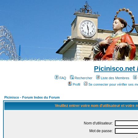
Picinisco.net
FAQ
Rechercher
Liste des Membres
Profil
Se connecter pour vérifier ses 
Picinisco - Forum Index du Forum
Veuillez entrer votre nom d'utilisateur et votre
Nom d'utilisateur:
Mot de passe: