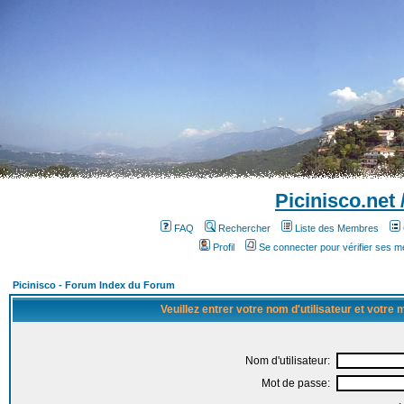
Picinisco.net
FAQ
Rechercher
Liste des Membres
Profil
Se connecter pour vérifier ses 
Picinisco - Forum Index du Forum
Veuillez entrer votre nom d'utilisateur et votre
Nom d'utilisateur:
Mot de passe: