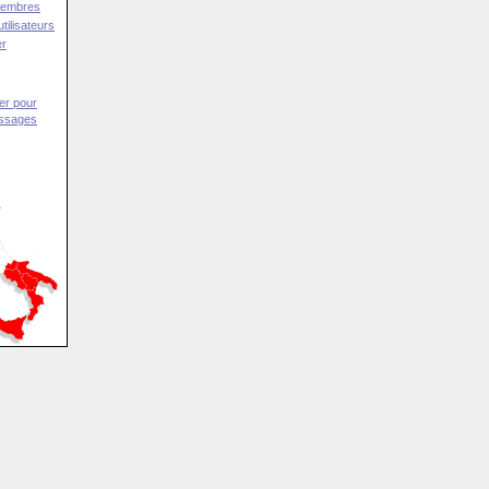
Membres
tilisateurs
er
er pour
essages