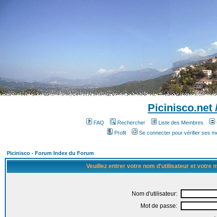
Picinisco.net
FAQ
Rechercher
Liste des Membres
Profil
Se connecter pour vérifier ses 
Picinisco - Forum Index du Forum
Veuillez entrer votre nom d'utilisateur et votre
Nom d'utilisateur:
Mot de passe: