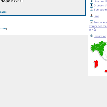
chaque visite:
Liste des 
Groupes d'u
S'enregistr
 passe
Profil
Se connect
vérifier ses m
isco.net
]
privés
Connexion