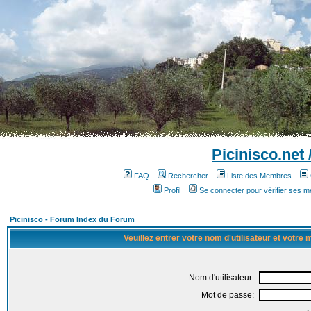
Picinisco.net
FAQ
Rechercher
Liste des Membres
Profil
Se connecter pour vérifier ses 
Picinisco - Forum Index du Forum
Veuillez entrer votre nom d'utilisateur et votre
Nom d'utilisateur:
Mot de passe: