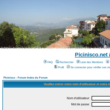
Picinisco.net
FAQ
Rechercher
Liste des Membres
Profil
Se connecter pour vérifier ses 
Picinisco - Forum Index du Forum
Veuillez entrer votre nom d'utilisateur et votre
Nom d'utilisateur:
Mot de passe: