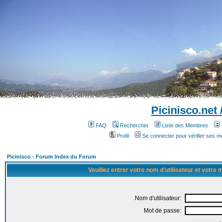
Picinisco.net
FAQ
Rechercher
Liste des Membres
Profil
Se connecter pour vérifier ses 
Picinisco - Forum Index du Forum
Veuillez entrer votre nom d'utilisateur et votre
Nom d'utilisateur:
Mot de passe: