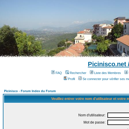
Picinisco.net
FAQ
Rechercher
Liste des Membres
Profil
Se connecter pour vérifier ses 
Picinisco - Forum Index du Forum
Veuillez entrer votre nom d'utilisateur et votre
Nom d'utilisateur:
Mot de passe: