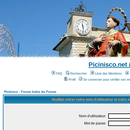
Picinisco.net
FAQ
Rechercher
Liste des Membres
Profil
Se connecter pour vérifier ses 
Picinisco - Forum Index du Forum
Veuillez entrer votre nom d'utilisateur et votre
Nom d'utilisateur:
Mot de passe: