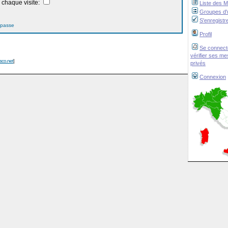
chaque visite:
Liste des 
Groupes d'u
S'enregistr
 passe
Profil
Se connect
vérifier ses m
isco.net
]
privés
Connexion