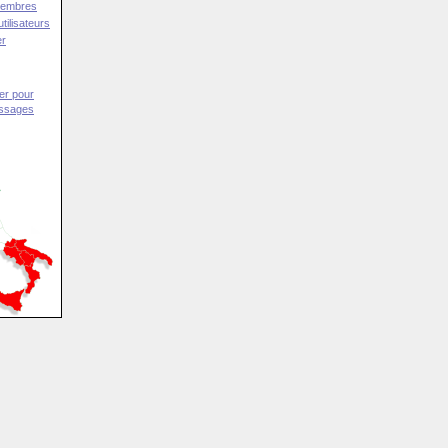
Membres
tilisateurs
er
er pour
essages