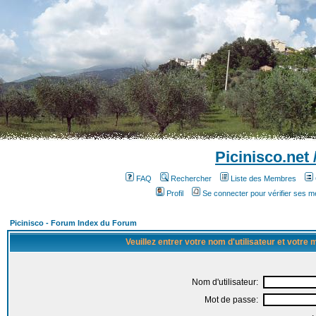
Picinisco.net
FAQ
Rechercher
Liste des Membres
Profil
Se connecter pour vérifier ses 
Picinisco - Forum Index du Forum
Veuillez entrer votre nom d'utilisateur et votre
Nom d'utilisateur:
Mot de passe: