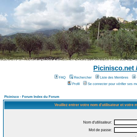
Picinisco.net
FAQ
Rechercher
Liste des Membres
Profil
Se connecter pour vérifier ses 
Picinisco - Forum Index du Forum
Veuillez entrer votre nom d'utilisateur et votre
Nom d'utilisateur:
Mot de passe: