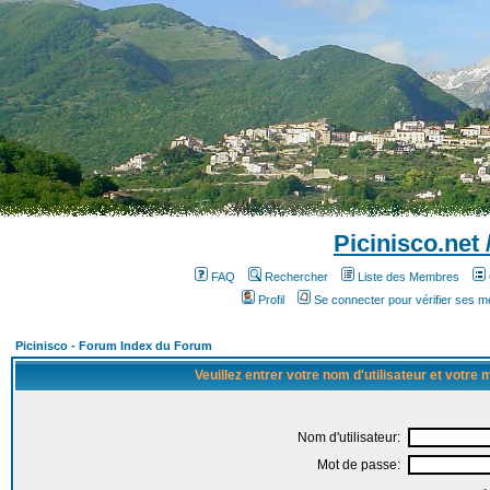
Picinisco.net
FAQ
Rechercher
Liste des Membres
Profil
Se connecter pour vérifier ses 
Picinisco - Forum Index du Forum
Veuillez entrer votre nom d'utilisateur et votre
Nom d'utilisateur:
Mot de passe: