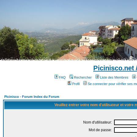
Picinisco.net
FAQ
Rechercher
Liste des Membres
Profil
Se connecter pour vérifier ses 
Picinisco - Forum Index du Forum
Veuillez entrer votre nom d'utilisateur et votre
Nom d'utilisateur:
Mot de passe: