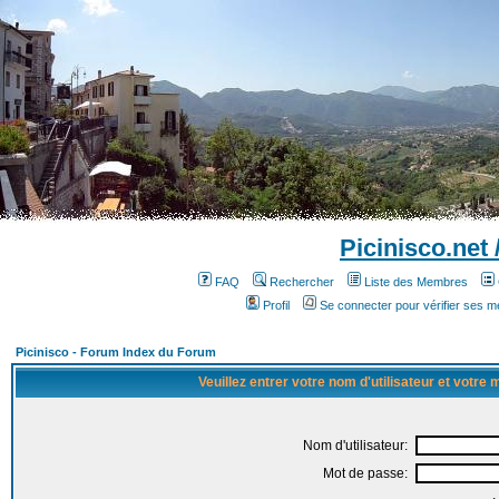
Picinisco.net
FAQ
Rechercher
Liste des Membres
Profil
Se connecter pour vérifier ses 
Picinisco - Forum Index du Forum
Veuillez entrer votre nom d'utilisateur et votre
Nom d'utilisateur:
Mot de passe: