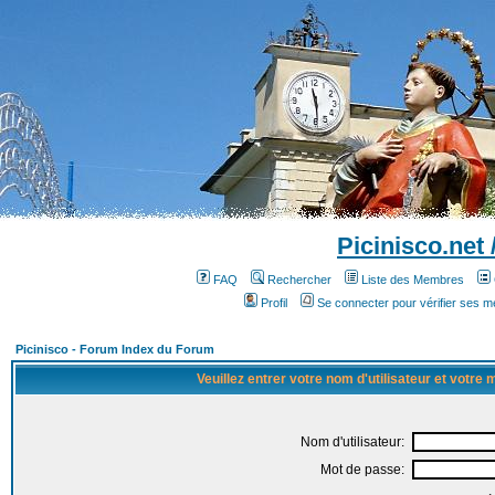
Picinisco.net
FAQ
Rechercher
Liste des Membres
Profil
Se connecter pour vérifier ses 
Picinisco - Forum Index du Forum
Veuillez entrer votre nom d'utilisateur et votre
Nom d'utilisateur:
Mot de passe: