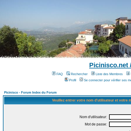
Picinisco.net
FAQ
Rechercher
Liste des Membres
Profil
Se connecter pour vérifier ses 
Picinisco - Forum Index du Forum
Veuillez entrer votre nom d'utilisateur et votre
Nom d'utilisateur:
Mot de passe: