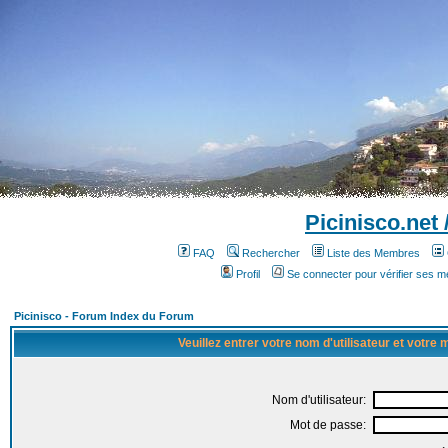
Picinisco.net
FAQ
Rechercher
Liste des Membres
Profil
Se connecter pour vérifier ses 
Picinisco - Forum Index du Forum
Veuillez entrer votre nom d'utilisateur et votre
Nom d'utilisateur:
Mot de passe: