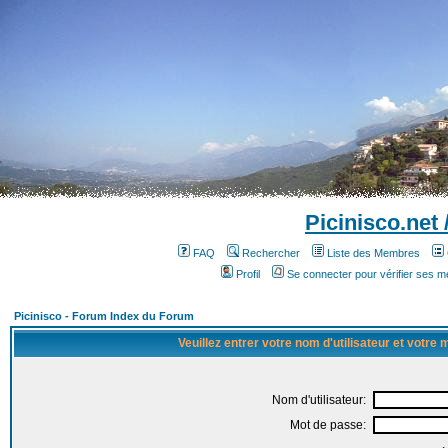
Picinisco.net
FAQ
Rechercher
Liste des Membres
Profil
Se connecter pour vérifier ses 
Picinisco - Forum Index du Forum
Veuillez entrer votre nom d'utilisateur et votre
Nom d'utilisateur:
Mot de passe: