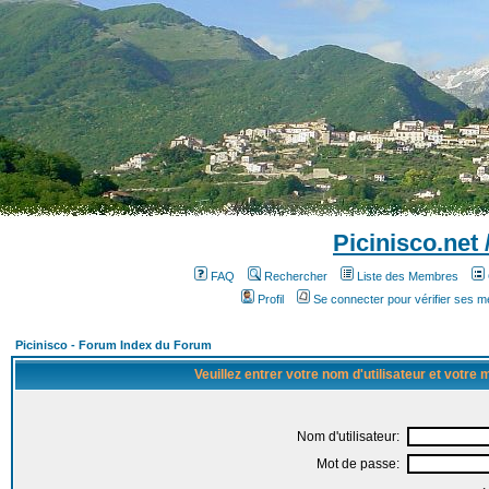
Picinisco.net
FAQ
Rechercher
Liste des Membres
Profil
Se connecter pour vérifier ses 
Picinisco - Forum Index du Forum
Veuillez entrer votre nom d'utilisateur et votre
Nom d'utilisateur:
Mot de passe: