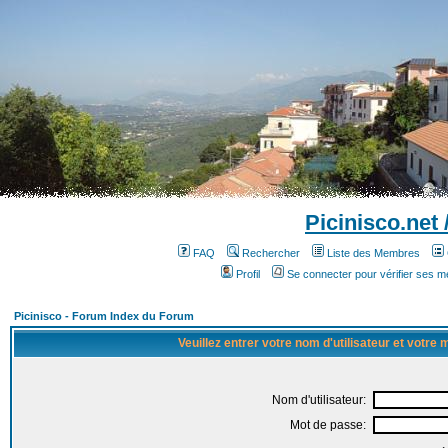
Picinisco.net
FAQ
Rechercher
Liste des Membres
Profil
Se connecter pour vérifier ses 
Picinisco - Forum Index du Forum
Veuillez entrer votre nom d'utilisateur et votre
Nom d'utilisateur:
Mot de passe: