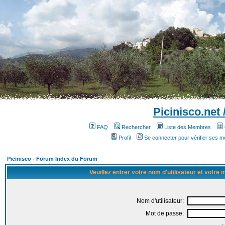
Picinisco.net
FAQ
Rechercher
Liste des Membres
Profil
Se connecter pour vérifier ses 
Picinisco - Forum Index du Forum
Veuillez entrer votre nom d'utilisateur et votre
Nom d'utilisateur:
Mot de passe: