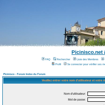
Picinisco.net
FAQ
Rechercher
Liste des Membres
Profil
Se connecter pour vérifier ses 
Picinisco - Forum Index du Forum
Veuillez entrer votre nom d'utilisateur et votre
Nom d'utilisateur:
Mot de passe: