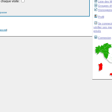
chaque visite:
Liste des 
Groupes d'u
S'enregistr
 passe
Profil
Se connect
vérifier ses m
isco.net
]
privés
Connexion