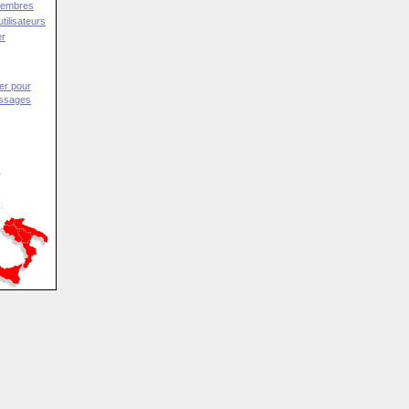
Membres
tilisateurs
er
er pour
essages