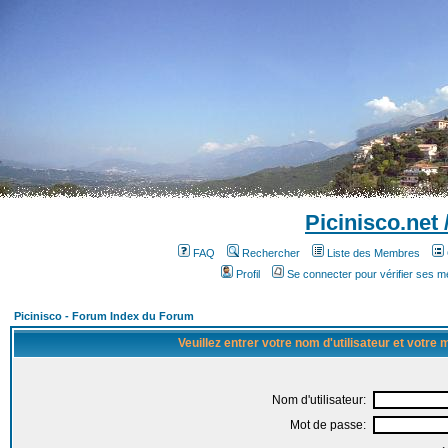
Picinisco.net
FAQ
Rechercher
Liste des Membres
Profil
Se connecter pour vérifier ses 
Picinisco - Forum Index du Forum
Veuillez entrer votre nom d'utilisateur et votre
Nom d'utilisateur:
Mot de passe: