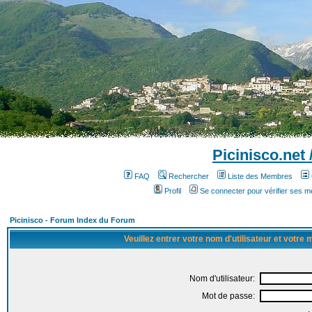
Picinisco.net
FAQ
Rechercher
Liste des Membres
Profil
Se connecter pour vérifier ses 
Picinisco - Forum Index du Forum
Veuillez entrer votre nom d'utilisateur et votre
Nom d'utilisateur:
Mot de passe: