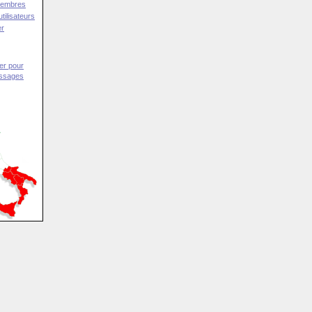
Membres
tilisateurs
er
er pour
essages