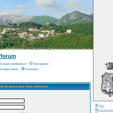
/forum
Groupes d'utilisateurs
S'enregistrer
messages privés
Connexion
 mot de passe pour vous connecter.
FAQ
Recherche