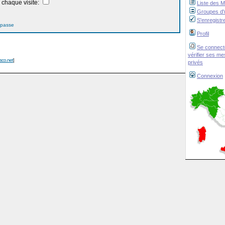
chaque visite:
Liste des 
Groupes d'u
S'enregistr
 passe
Profil
Se connect
vérifier ses m
isco.net
]
privés
Connexion