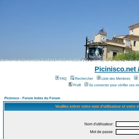
Picinisco.net
FAQ
Rechercher
Liste des Membres
Profil
Se connecter pour vérifier ses 
Picinisco - Forum Index du Forum
Veuillez entrer votre nom d'utilisateur et votre
Nom d'utilisateur:
Mot de passe: