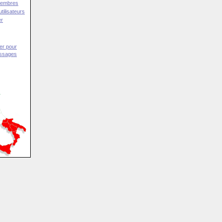
Membres
tilisateurs
er
er pour
essages