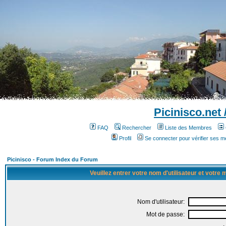
Picinisco.net
FAQ
Rechercher
Liste des Membres
Profil
Se connecter pour vérifier ses 
Picinisco - Forum Index du Forum
Veuillez entrer votre nom d'utilisateur et votre
Nom d'utilisateur:
Mot de passe: