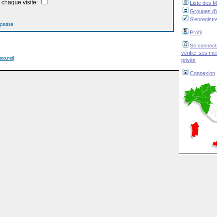
chaque visite:
Liste des 
Groupes d'u
S'enregistr
 passe
Profil
Se connect
vérifier ses m
isco.net
]
privés
Connexion