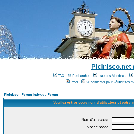
Picinisco.net
FAQ
Rechercher
Liste des Membres
Profil
Se connecter pour vérifier ses 
Picinisco - Forum Index du Forum
Veuillez entrer votre nom d'utilisateur et votre
Nom d'utilisateur:
Mot de passe: