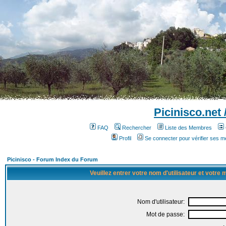
Picinisco.net
FAQ
Rechercher
Liste des Membres
Profil
Se connecter pour vérifier ses 
Picinisco - Forum Index du Forum
Veuillez entrer votre nom d'utilisateur et votre
Nom d'utilisateur:
Mot de passe: