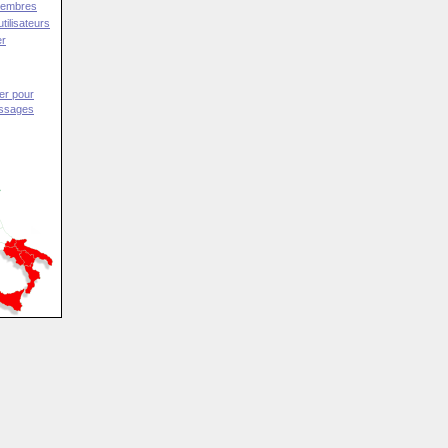
Membres
tilisateurs
er
er pour
essages