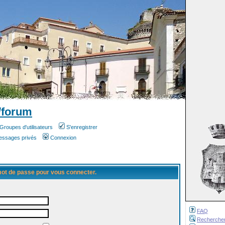
/forum
Groupes d'utilisateurs
S'enregistrer
messages privés
Connexion
 mot de passe pour vous connecter.
FAQ
Recherche