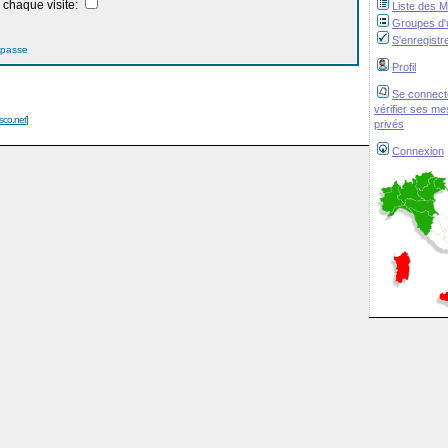
chaque visite:
Liste des 
Groupes d'u
S'enregistr
 passe
Profil
Se connect
vérifier ses m
isco.net
]
privés
Connexion