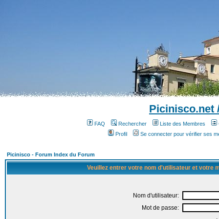
Picinisco.net
FAQ
Rechercher
Liste des Membres
Profil
Se connecter pour vérifier ses 
Picinisco - Forum Index du Forum
Veuillez entrer votre nom d'utilisateur et votre
Nom d'utilisateur:
Mot de passe: