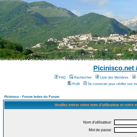
Picinisco.net
FAQ
Rechercher
Liste des Membres
Profil
Se connecter pour vérifier ses 
Picinisco - Forum Index du Forum
Veuillez entrer votre nom d'utilisateur et votre
Nom d'utilisateur:
Mot de passe: