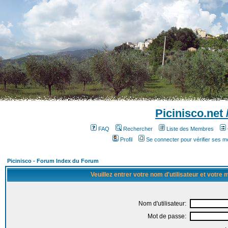
Picinisco.net
FAQ
Rechercher
Liste des Membres
Profil
Se connecter pour vérifier ses 
Picinisco - Forum Index du Forum
Veuillez entrer votre nom d'utilisateur et votre
Nom d'utilisateur:
Mot de passe: