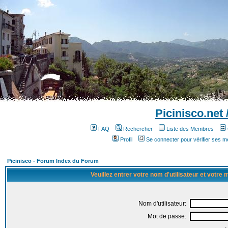
Picinisco.net
FAQ
Rechercher
Liste des Membres
Profil
Se connecter pour vérifier ses 
Picinisco - Forum Index du Forum
Veuillez entrer votre nom d'utilisateur et votre
Nom d'utilisateur:
Mot de passe: