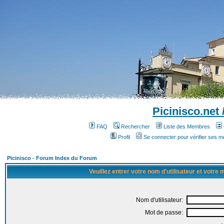
Picinisco.net
FAQ
Rechercher
Liste des Membres
Profil
Se connecter pour vérifier ses 
Picinisco - Forum Index du Forum
Veuillez entrer votre nom d'utilisateur et votre
Nom d'utilisateur:
Mot de passe: