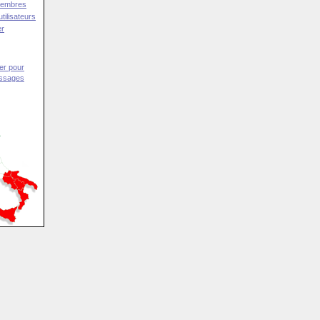
Membres
tilisateurs
er
er pour
essages