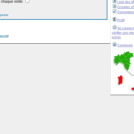
chaque visite:
Liste des 
Groupes d'u
S'enregistr
 passe
Profil
Se connect
vérifier ses m
isco.net
]
privés
Connexion