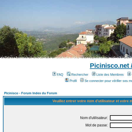
Picinisco.net
FAQ
Rechercher
Liste des Membres
Profil
Se connecter pour vérifier ses 
Picinisco - Forum Index du Forum
Veuillez entrer votre nom d'utilisateur et votre
Nom d'utilisateur:
Mot de passe: