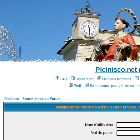
Picinisco.net
FAQ
Rechercher
Liste des Membres
Profil
Se connecter pour vérifier ses 
Picinisco - Forum Index du Forum
Veuillez entrer votre nom d'utilisateur et votre
Nom d'utilisateur:
Mot de passe: