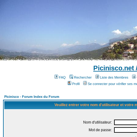
Picinisco.net
FAQ
Rechercher
Liste des Membres
Profil
Se connecter pour vérifier ses 
Picinisco - Forum Index du Forum
Veuillez entrer votre nom d'utilisateur et votre
Nom d'utilisateur:
Mot de passe: