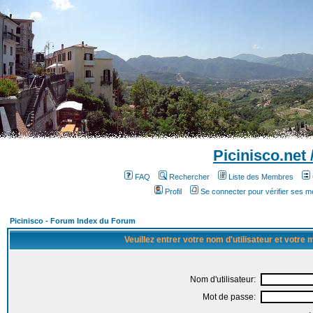
Picinisco.net
FAQ
Rechercher
Liste des Membres
Profil
Se connecter pour vérifier ses 
Picinisco - Forum Index du Forum
Veuillez entrer votre nom d'utilisateur et votre
Nom d'utilisateur:
Mot de passe: