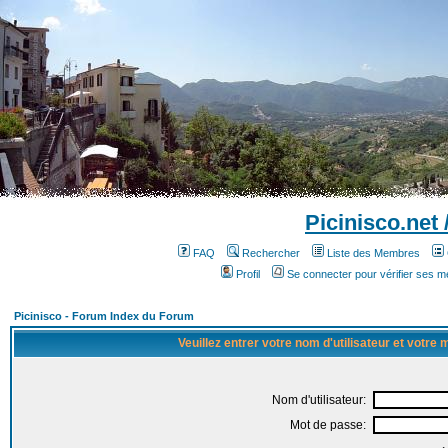
Picinisco.net
FAQ
Rechercher
Liste des Membres
Profil
Se connecter pour vérifier ses 
Picinisco - Forum Index du Forum
Veuillez entrer votre nom d'utilisateur et votre
Nom d'utilisateur:
Mot de passe: