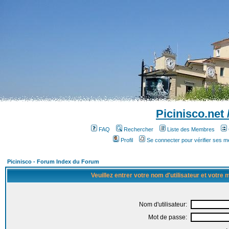
Picinisco.net
FAQ
Rechercher
Liste des Membres
Profil
Se connecter pour vérifier ses 
Picinisco - Forum Index du Forum
Veuillez entrer votre nom d'utilisateur et votre
Nom d'utilisateur:
Mot de passe: