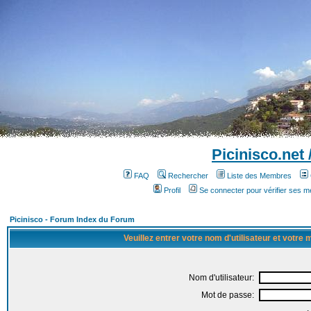
Picinisco.net
FAQ
Rechercher
Liste des Membres
Profil
Se connecter pour vérifier ses 
Picinisco - Forum Index du Forum
Veuillez entrer votre nom d'utilisateur et votre
Nom d'utilisateur:
Mot de passe: