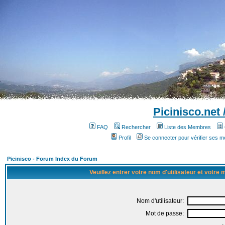
Picinisco.net
FAQ
Rechercher
Liste des Membres
Profil
Se connecter pour vérifier ses 
Picinisco - Forum Index du Forum
Veuillez entrer votre nom d'utilisateur et votre
Nom d'utilisateur:
Mot de passe: