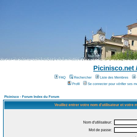
Picinisco.net
FAQ
Rechercher
Liste des Membres
Profil
Se connecter pour vérifier ses 
Picinisco - Forum Index du Forum
Veuillez entrer votre nom d'utilisateur et votre
Nom d'utilisateur:
Mot de passe: